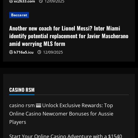
xc2633.com
12/09/2025
12/09/2025
Baccarat
Baccarat
Agent close to Edu wants his £34 million
client to join Arsenal over Milan
Another new coach for Lionel Messi? Inter Miami
12/09/2025
5
identify potential replacement for Javier Mascherano
amid worrying MLS form
h716a5.icu
12/09/2025
CASINO RSM
casino rsm 🎰 Unlock Exclusive Rewards: Top
Online Casino Newcomer Bonuses for Aussie
Players
Start Your Online Casino Adventure with a $1540