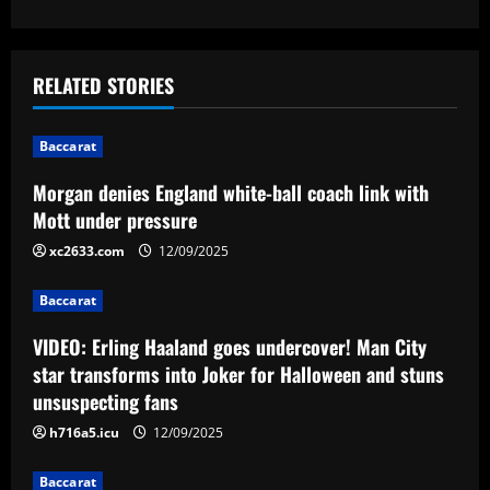
s
t
RELATED STORIES
n
Baccarat
a
Morgan denies England white-ball coach link with
v
Mott under pressure
i
xc2633.com
12/09/2025
g
Baccarat
a
VIDEO: Erling Haaland goes undercover! Man City
star transforms into Joker for Halloween and stuns
t
unsuspecting fans
i
h716a5.icu
12/09/2025
Baccarat