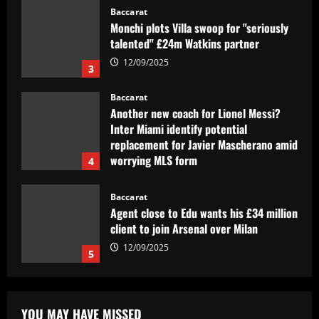
Baccarat
Monchi plots Villa swoop for "seriously
talented" £24m Watkins partner
12/09/2025
3
Baccarat
Another new coach for Lionel Messi?
Inter Miami identify potential
replacement for Javier Mascherano amid
worrying MLS form
4
12/09/2025
Baccarat
Agent close to Edu wants his £34 million
client to join Arsenal over Milan
12/09/2025
5
Baccarat
Hansi Flick in awe of 'magic' Barcelona
YOU MAY HAVE MISSED
star after incredible La Liga-winning