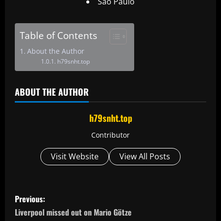
São Paulo
Table of Contents
About the Author
h79snht.top
ABOUT THE AUTHOR
h79snht.top
Contributor
Visit Website
View All Posts
P
Previous:
o
Liverpool missed out on Mario Götze