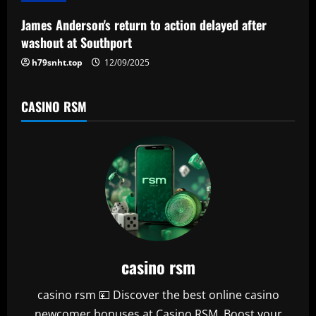
o
n
James Anderson's return to action delayed after
washout at Southport
h79snht.top
12/09/2025
CASINO RSM
casino rsm
casino rsm 💴 Discover the best online casino
newcomer bonuses at Casino RSM. Boost your