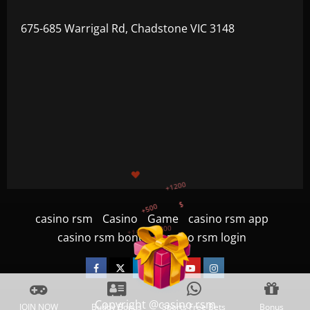
675-685 Warrigal Rd, Chadstone VIC 3148
+500
$
+300
+1500
+750
casino rsm
Casino
Game
casino rsm app
casino rsm bonus
casino rsm login
+1200
Facebook
Twitter
Linkedin
VK
Youtube
Instagram
Copyright @casino rsm
JOIN NOW
Buddy Bonus
Sports Free Bets
Bonus