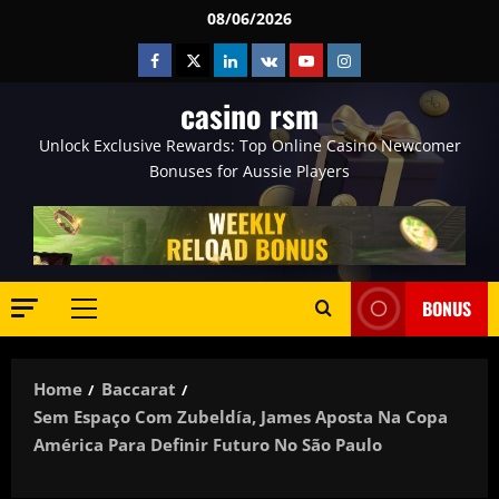
Skip
08/06/2026
to
Facebook
Twitter
Linkedin
VK
Youtube
Instagram
content
casino rsm
Unlock Exclusive Rewards: Top Online Casino Newcomer
Bonuses for Aussie Players
BONUS
Primary
Menu
Home
Baccarat
Sem Espaço Com Zubeldía, James Aposta Na Copa
América Para Definir Futuro No São Paulo