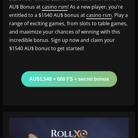
AU$ Bonus at
casino rsm
! As a new player, you’re
entitled to a $1540 AU$ bonus at
casino rsm
. Play a
range of exciting games, from slots to table games,
and maximize your chances of winning with this
incredible bonus. Sign up now and claim your
$1540 AU$ bonus to get started!
AU$1,540 + 600 FS + secret bonus