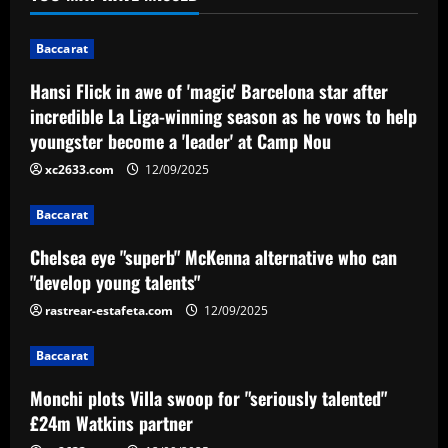
season as he vows to help youngster
become a 'leader' at Camp Nou
1
Baccarat
12/09/2025
Baccarat
Hansi Flick in awe of 'magic' Barcelona star after
Chelsea eye "superb" McKenna
incredible La Liga-winning season as he vows to help
alternative who can "develop young
youngster become a 'leader' at Camp Nou
talents"
2
xc2633.com
12/09/2025
12/09/2025
Baccarat
Baccarat
Monchi plots Villa swoop for "seriously
Chelsea eye "superb" McKenna alternative who can
talented" £24m Watkins partner
"develop young talents"
12/09/2025
3
rastrear-estafeta.com
12/09/2025
Baccarat
Baccarat
Another new coach for Lionel Messi?
Inter Miami identify potential
Monchi plots Villa swoop for "seriously talented"
replacement for Javier Mascherano amid
£24m Watkins partner
worrying MLS form
4